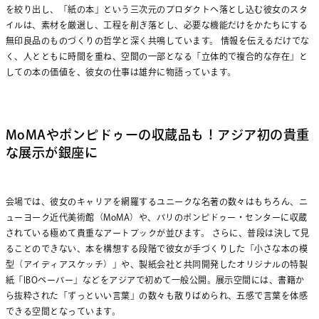
を絞り出し、「紙の本」という三次元のプロダクトへ落とし込む彼女のスタ
イルは、素材を厳選し、工程を削ぎ落とし、必要な機能だけをかたちにする
無印良品のものづくりの哲学と深く共鳴しています。 情報を伝えるだけでな
く、人とともに時間を重ね、空間の一部となる「立体的で複合的な存在」と
しての本の価値を、彼女の仕事は雄弁に物語っています。
MoMAやポンピドゥーの収蔵品も！アジア初の貴重
な展示が銀座に
会場では、彼女のキャリアを網羅するユニークな名著の数々はもちろん、ニ
ューヨーク近代美術館（MoMA）や、パリのポンピドゥー・センターに収蔵
されている極めて貴重なアートブックが並びます。 さらに、普段は決して見
ることのできない、本を構想する段階で彼女が手づくりした「小さな本の模
型（アイディアスケッチ）」や、製紙会社と共同開発したオリジナルの特製
紙「IBOペーパー」などをアジアで初めて一般公開。展示空間には、書籍か
ら抜粋された「ずっといい言葉」の数々も散りばめられ、五感で言葉を体感
できる空間となっています。