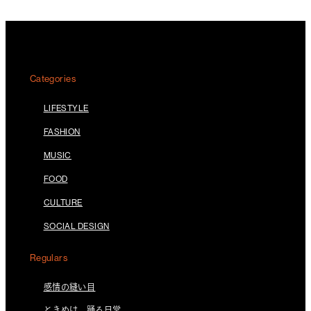
Categories
LIFESTYLE
FASHION
MUSIC
FOOD
CULTURE
SOCIAL DESIGN
Regulars
感情の縫い目
ときめけ、踊る日常