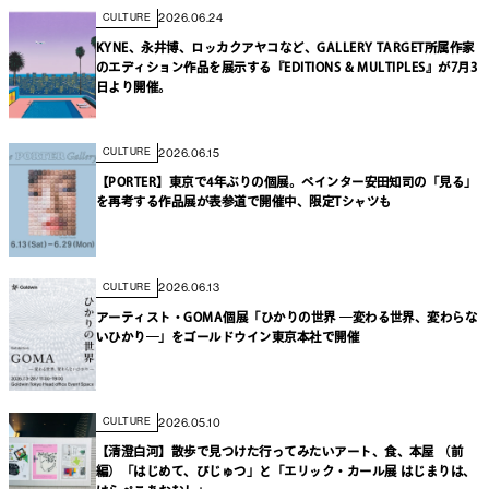
2026.06.24
CULTURE
KYNE、永井博、ロッカクアヤコなど、GALLERY TARGET所属作家
のエディション作品を展示する『EDITIONS & MULTIPLES』が7月3
日より開催。
2026.06.15
CULTURE
【PORTER】東京で4年ぶりの個展。ペインター安田知司の「見る」
を再考する作品展が表参道で開催中、限定Tシャツも
2026.06.13
CULTURE
アーティスト・GOMA個展「ひかりの世界 ―変わる世界、変わらな
いひかり―」をゴールドウイン東京本社で開催
2026.05.10
CULTURE
【清澄白河】散歩で見つけた行ってみたいアート、食、本屋 （前
編）「はじめて、びじゅつ」と「エリック・カール展 はじまりは、