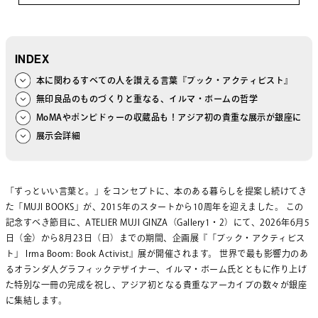
INDEX
本に関わるすべての人を讃える言葉『ブック・アクティビスト』
無印良品のものづくりと重なる、イルマ・ボームの哲学
MoMAやポンピドゥーの収蔵品も！アジア初の貴重な展示が銀座に
展示会詳細
「ずっといい言葉と。」をコンセプトに、本のある暮らしを提案し続けてき
た「MUJI BOOKS」が、2015年のスタートから10周年を迎えました。 この
記念すべき節目に、ATELIER MUJI GINZA（Gallery1・2）にて、2026年6月5
日（金）から8月23日（日）までの期間、企画展『「ブック・アクティビス
ト」 Irma Boom: Book Activist』展が開催されます。 世界で最も影響力のあ
るオランダ人グラフィックデザイナー、イルマ・ボーム氏とともに作り上げ
た特別な一冊の完成を祝し、アジア初となる貴重なアーカイブの数々が銀座
に集結します。