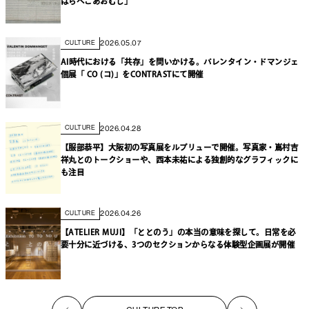
はらぺこあおむし」
2026.05.07
CULTURE
AI時代における「共存」を問いかける。バレンタイン・ドマンジェ
個展「 CO (コ)」をCONTRASTにて開催
2026.04.28
CULTURE
【服部恭平】大阪初の写真展をルプリューで開催。写真家・嶌村吉
祥丸とのトークショーや、西本未祐による独創的なグラフィックに
も注目
2026.04.26
CULTURE
【ATELIER MUJI】「ととのう」の本当の意味を探して。日常を必
要十分に近づける、3つのセクションからなる体験型企画展が開催