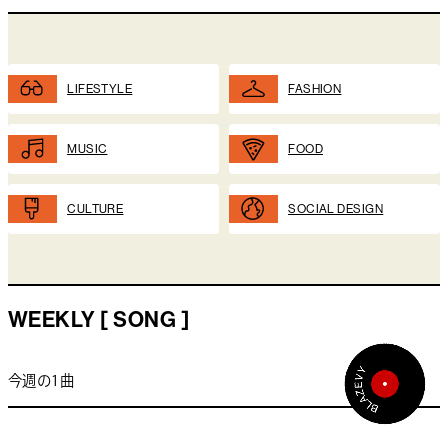
LIFESTYLE
FASHION
MUSIC
FOOD
CULTURE
SOCIAL DESIGN
WEEKLY [ SONG ]
今週の1曲