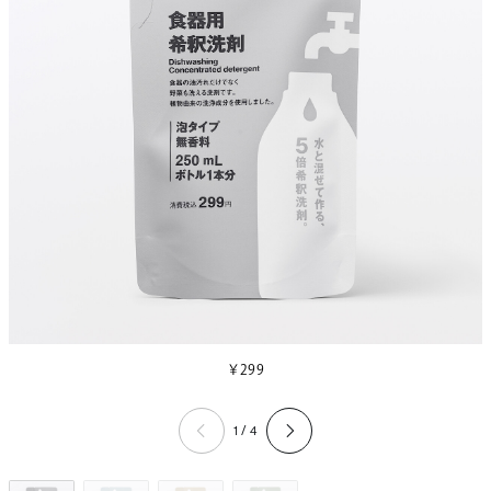
￥299
1 / 4