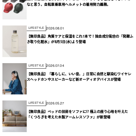
なと思う。自転車乗車用ヘルメットの着用努力義務。
2026.08.01
LIFESTYLE
【無印良品】角質ケアと保湿をこれ1本で！独自成分配合の「発酵ふ
き取り化粧水」が8月5日(水)より登場
2026.07.04
LIFESTYLE
【無印良品】「暮らしに、いい音。」日常に自然と馴染むワイヤレ
スヘッドホンやスピーカーなど新オーディオデバイスが登場
2026.05.27
LIFESTYLE
【無印良品】ベッドの技術をソファに!? 極上の座り心地を叶えた
「くつろぎを考えた木製アームレスソファ」が新登場