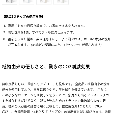
【簡単3ステップの使用方法】
専用ボトルの目盛り線まで、お家の水道水を入れます。
希釈洗剤を1袋、すべてボトルに流し込みます。
蓋をしっかり閉め、数回逆さまにしてよく混ぜれば、ボトル1本分の洗剤
が完成します。
(※洗剤の種類により、5倍〜10倍に希釈されます)
植物由来の優しさと、驚きのCO2削減効果
無印良品らしい、環境へのアプローチも見事です。 全商品に植物由来の洗浄
成分を使用しており、自然に還りやすい生分解性を備えています。 さらに、
この小さなパッケージを継続して使うことで、家庭から出るプラスチックゴ
ミを減らせるだけでなく、製品を運ぶためのトラックの輸送量も大幅に軽
減。従来の大容量の詰替え用と比較して、住居用洗剤1つあたり「70g-
CO2」、食器用洗剤1つあたり「18g-CO2」の排出量削減に繋がります。地球