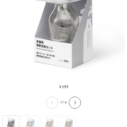
￥599
1 / 4