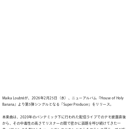
Maika Loubtéが、2026年2月25日（水）、ニューアルバム『House of Holy
Banana』より第5弾シングルとなる「Super Producer」をリリース。
本楽曲は、2020年のパンデミック下に行われた配信ライブでのデモ披露直後
から、その中毒性の高さでリスナーの間で密かに話題を呼び続けてきた一