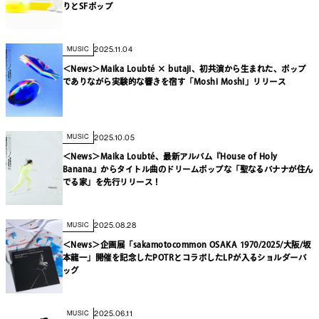
りとSFポップ
2025.11.04
MUSIC
＜News＞Maika Loubté × butaji、初共演から生まれた、ポップ
でありながら実験的な響きを宿す「Moshi Moshi」リリース
2025.10.05
MUSIC
＜News＞Maika Loubté、最新アルバム『House of Holy
Banana』からタイトル曲のドリームポップな「聖なるバナナが住ん
でる家」を先行リリース！
2025.08.28
MUSIC
＜News＞企画展「sakamotocommon OSAKA 1970/2025/大阪/坂
本龍一」開催を記念したPOTRとコラボしたLPが入るショルダーバ
ッグ
2025.06.11
MUSIC