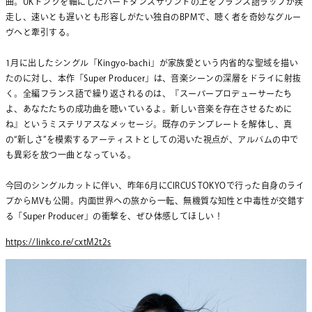
曲。UKドンクを軸にしたハードダンスサウンドの上をフランス語ラップが疾
走し、速いとも遅いとも形容しがたい独自のBPMで、聴く者を奇妙なグルー
ヴへと牽引する。
1月に出したシングル「Kingyo-bachi」が家族愛という内省的な聖域を描い
たのに対し、本作「Super Producer」は、音楽シーンの深層をドライに射抜
く。全編フランス語で繰り返されるのは、『スーパープロデューサーたち
よ、あなたたちの成功曲を聴いているよ。新しい音楽を存在させるために
ね』というミステリアスなメッセージ。既存のテンプレートを解体し、真
の“新しさ”を模索するアーティストとしての渇いた視点が、アルバムの中で
も異彩を放つ一曲となっている。
今回のシングルカットに伴い、昨年6月にCIRCUS TOKYOで行った自身のライ
ブからMVも公開。内面世界への旅から一転、無機質な知性と中毒性が交錯す
る「Super Producer」の衝撃を、ぜひ体感してほしい！
https://linkco.re/cxtM2t2s