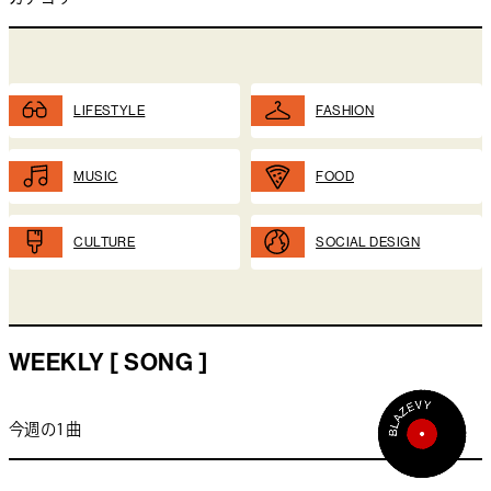
LIFESTYLE
FASHION
MUSIC
FOOD
CULTURE
SOCIAL DESIGN
WEEKLY [ SONG ]
今週の1曲