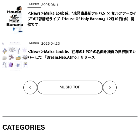
2025.06.11
MUSIC
＜News＞Maika Loubté、“未発表最新アルバム × セルフアーカイ
ブ”の2部構成ライブ「House Of Holy Banana」12月10日(水）開
催です！
2025.04.23
MUSIC
＜News＞Maika Loubté、往年のJ-POPの名曲を独自の世界観でカ
バーした 「Dream,Neo,Atmo」リリース
MUSIC TOP
CATEGORIES