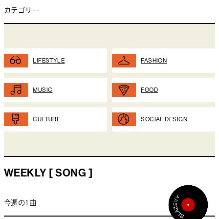
カテゴリー
LIFESTYLE
FASHION
MUSIC
FOOD
CULTURE
SOCIAL DESIGN
WEEKLY [ SONG ]
今週の1曲