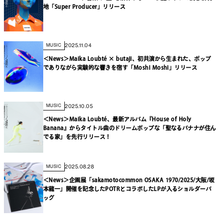
地「Super Producer」リリース
2025.11.04
MUSIC
＜News＞Maika Loubté × butaji、初共演から生まれた、ポップ
でありながら実験的な響きを宿す「Moshi Moshi」リリース
2025.10.05
MUSIC
＜News＞Maika Loubté、最新アルバム『House of Holy
Banana』からタイトル曲のドリームポップな「聖なるバナナが住ん
でる家」を先行リリース！
2025.08.28
MUSIC
＜News＞企画展「sakamotocommon OSAKA 1970/2025/大阪/坂
本龍一」開催を記念したPOTRとコラボしたLPが入るショルダーバ
ッグ