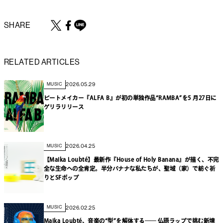
SHARE
RELATED ARTICLES
2026.05.29
MUSIC
ビートメイカー『ALFA B』が初の単独作品“RAMBA”を5 月27日に
ゲリラリリース
2026.04.25
MUSIC
【Maika Loubté】最新作『House of Holy Banana』が描く、不完
全な生命への全肯定。半分バナナな私たちが、聖域（家）で紡ぐ祈
りとSFポップ
2026.02.25
MUSIC
Maika Loubté、音楽の“型”を解体する── 仏語ラップで挑む新境