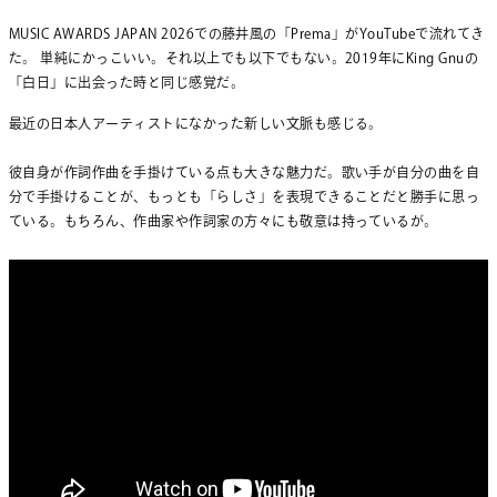
MUSIC AWARDS JAPAN 2026での藤井風の「Prema」がYouTubeで流れてき
た。 単純にかっこいい。それ以上でも以下でもない。2019年にKing Gnuの
「白日」に出会った時と同じ感覚だ。
最近の日本人アーティストになかった新しい文脈も感じる。
彼自身が作詞作曲を手掛けている点も大きな魅力だ。歌い手が自分の曲を自
分で手掛けることが、もっとも「らしさ」を表現できることだと勝手に思っ
ている。もちろん、作曲家や作詞家の方々にも敬意は持っているが。