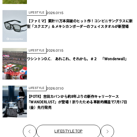
2026.07.15
LIFESTYLE
【ファミマ】累計11万本突破のヒット作！コンビニサングラスに新
型「スクエア」＆メキシカンボーダーのフェイスタオルが新登場
2026.07.15
LIFESTYLE
ワシントンD.C. あれこれ、それから。＃２ 「Wonderwall」
2026.07.10
LIFESTYLE
【POTR】吉田カバンから約8年ぶりの新作キャリーケース
「WANDERLUST」が登場！折りたためる革新的構造で7月17日
（金）先行発売
LIFESTYLE TOP