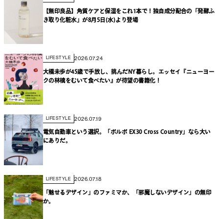
【無印良品】角質ケアと保湿をこれ1本で！独自成分配合の「発酵ふ
き取り化粧水」が8月5日(水)より登場
2026.07.24
LIFESTYLE
大橋未歩が45歳で手放し、挑んだNY暮らし。エッセイ『ニューヨー
クの林檎をむいて食べたい』が待望の書籍化！
2026.07.19
LIFESTYLE
電気自動車という選択。「ボルボ EX30 Cross Country」なら大い
にありだ。
2026.07.18
LIFESTYLE
「魅せるデザイン」のファミマか、「邪魔しないデザイン」の無印
か。