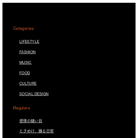
Categories
LIFESTYLE
FASHION
MUSIC
FOOD
CULTURE
SOCIAL DESIGN
Regulars
感情の縫い目
ときめけ、踊る日常