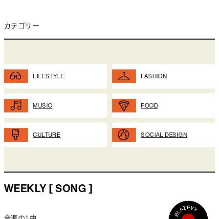
カテゴリー
LIFESTYLE
FASHION
MUSIC
FOOD
CULTURE
SOCIAL DESIGN
WEEKLY [ SONG ]
今週の1曲