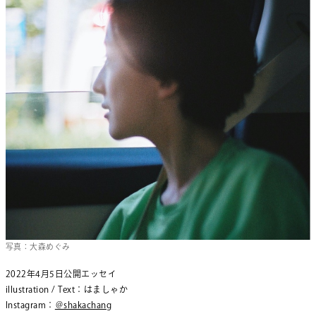
写真：大森めぐみ
2022年4月5日公開エッセイ
illustration / Text：はましゃか
Instagram：
＠shakachang