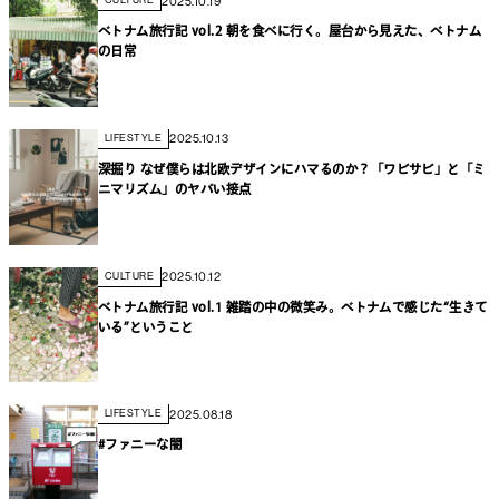
2025.10.19
CULTURE
ベトナム旅行記 vol.2 朝を食べに行く。屋台から見えた、ベトナム
の日常
2025.10.13
LIFESTYLE
深掘り なぜ僕らは北欧デザインにハマるのか？「ワビサビ」と「ミ
ニマリズム」のヤバい接点
2025.10.12
CULTURE
ベトナム旅行記 vol.1 雑踏の中の微笑み。ベトナムで感じた“生きて
いる”ということ
2025.08.18
LIFESTYLE
#ファニーな闇