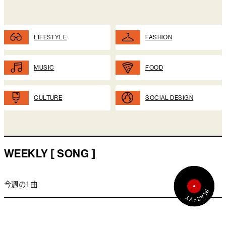
LIFESTYLE
FASHION
MUSIC
FOOD
CULTURE
SOCIAL DESIGN
WEEKLY [ SONG ]
今週の1曲