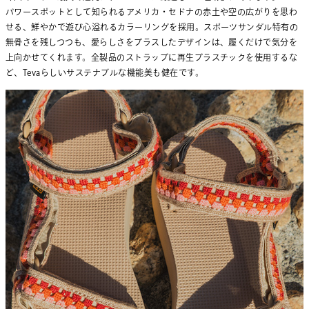
パワースポットとして知られるアメリカ・セドナの赤土や空の広がりを思わ
せる、鮮やかで遊び心溢れるカラーリングを採用。スポーツサンダル特有の
無骨さを残しつつも、愛らしさをプラスしたデザインは、履くだけで気分を
上向かせてくれます。全製品のストラップに再生プラスチックを使用するな
ど、Tevaらしいサステナブルな機能美も健在です。