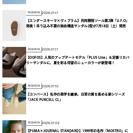
2026.07.17
FASHION
【エンダースキーマ×ヴィブラム】共同開発ソール第2弾「U.F.O」
発表！吊り込み不要の独自構造サンダル2型が7月18日（土）発売
2026.07.17
FASHION
【OOFOS】人気のアップデートモデル「PLUS Line」＆定番リカバ
リーサンダルに、夏を彩る待望のニューカラーが新登場！
2026.07.10
FASHION
【コンバース】名作の美学を継承。日常の質を高める新シリーズ
「JACK PURCELL CL」
2026.07.02
FASHION
【PUMA×JOURNAL STANDARD】1999年の名作「MOSTRO」に