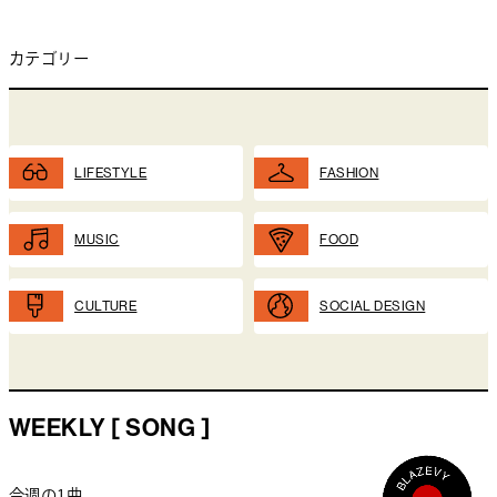
カテゴリー
LIFESTYLE
FASHION
MUSIC
FOOD
CULTURE
SOCIAL DESIGN
WEEKLY [ SONG ]
今週の1曲