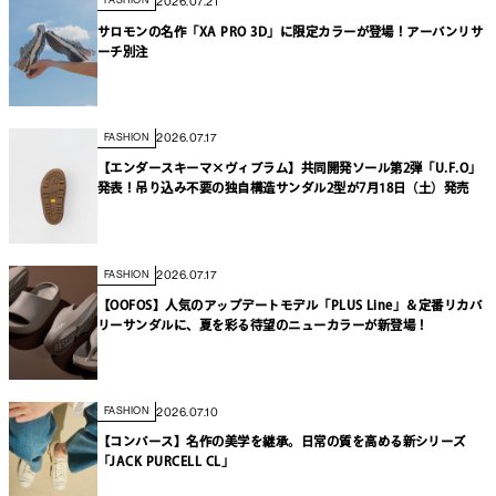
2026.07.21
FASHION
サロモンの名作「XA PRO 3D」に限定カラーが登場！アーバンリサ
ーチ別注
2026.07.17
FASHION
【エンダースキーマ×ヴィブラム】共同開発ソール第2弾「U.F.O」
発表！吊り込み不要の独自構造サンダル2型が7月18日（土）発売
2026.07.17
FASHION
【OOFOS】人気のアップデートモデル「PLUS Line」＆定番リカバ
リーサンダルに、夏を彩る待望のニューカラーが新登場！
2026.07.10
FASHION
【コンバース】名作の美学を継承。日常の質を高める新シリーズ
「JACK PURCELL CL」