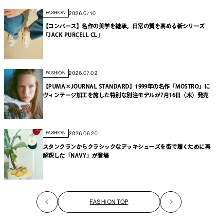
2026.07.10
FASHION
【コンバース】名作の美学を継承。日常の質を高める新シリーズ
「JACK PURCELL CL」
2026.07.02
FASHION
【PUMA×JOURNAL STANDARD】1999年の名作「MOSTRO」に
ヴィンテージ加工を施した特別な別注モデルが7月16日（木）発売
2026.06.20
FASHION
スタンクランからクラシックなデッキシューズを街で履くために再
解釈した「NAVY」が登場
FASHION TOP