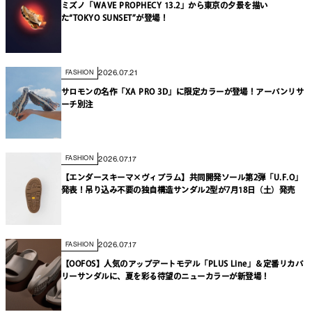
ミズノ「WAVE PROPHECY 13.2」から東京の夕景を描い
た“TOKYO SUNSET”が登場！
2026.07.21
FASHION
サロモンの名作「XA PRO 3D」に限定カラーが登場！アーバンリサ
ーチ別注
2026.07.17
FASHION
【エンダースキーマ×ヴィブラム】共同開発ソール第2弾「U.F.O」
発表！吊り込み不要の独自構造サンダル2型が7月18日（土）発売
2026.07.17
FASHION
【OOFOS】人気のアップデートモデル「PLUS Line」＆定番リカバ
リーサンダルに、夏を彩る待望のニューカラーが新登場！