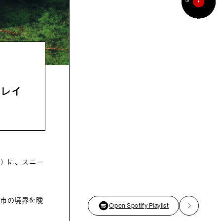
トレイ
+〉に、スニー
都市の境界を曖
Open Spotify Playlist