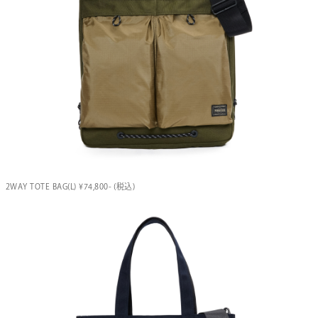
2WAY TOTE BAG(L) ¥74,800- (税込)