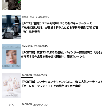
2026.07.10
LIFESTYLE
【POTR】吉田カバンから約8年ぶりの新作キャリーケース
「WANDERLUST」が登場！折りたためる革新的構造で7月17日
（金）先行発売
2026.06.15
CULTURE
【PORTER】東京で4年ぶりの個展。ペインター安田知司の「見る」
を再考する作品展が表参道で開催中、限定Tシャツも
2026.05.27
FASHION
【PORTER】白いナイロンをキャンバスに。NYの人気アーティスト
「オーレル・シュミット」との異色コラボが実現！
2026.04.30
FASHION