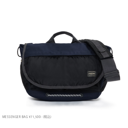
MESSENGER BAG ¥71,500- (税込)