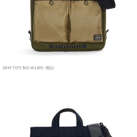
2WAY TOTE BAG ¥63,800- (税込)