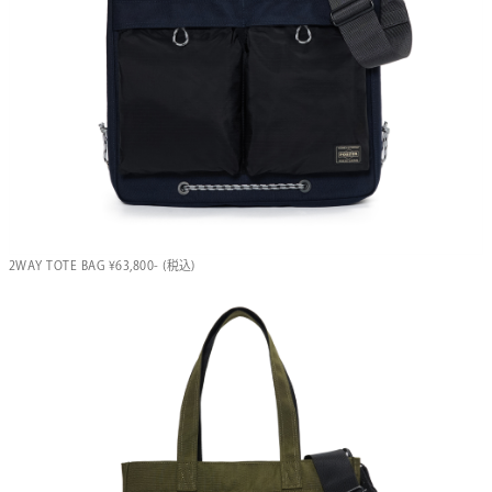
2WAY TOTE BAG ¥63,800- (税込)