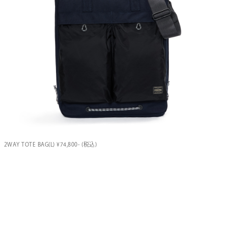
2WAY TOTE BAG(L) ¥74,800- (税込)