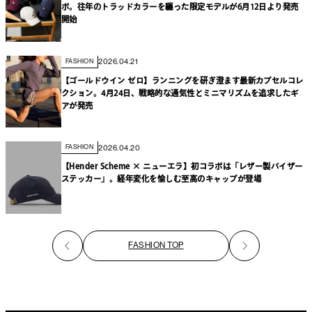
ボ。往年のトラッドカラーを纏った限定モデルが6月12日より発売
開始
2026.04.21
FASHION
【ゴールドウイン ゼロ】ランニングを研ぎ澄ます最新カプセルコレ
クション。4月24日、戦略的な通気性とミニマリズムを追求したギ
アが発売
2026.04.20
FASHION
【Hender Scheme × ニューエラ】初コラボは「レザー製バイザー
ステッカー」。経年変化を愉しむ至高のキャップが登場
FASHION TOP