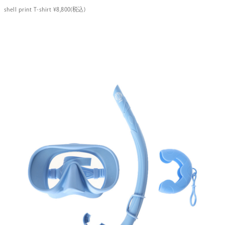
shell print T-shirt ¥8,800(税込)