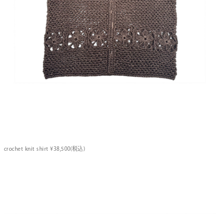
crochet knit shirt ¥38,500(税込)