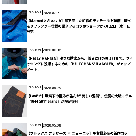
2026.07.18
FASHION
【Marmot×Alwayth】即完売した前作のディテールを凝縮！撥水
＆リフレクター仕様の超タフなコラボショーツが7月22日（水）に
発売
2026.06.02
FASHION
【HELLY HANSEN】タフな防水から、着るだけの虫よけまで。フィ
ッシングに没頭するための「HELLY HANSEN ANGLER」がアップ
デート！
2026.05.26
FASHION
【Levi’s®】戦時下の歪みが生んだ“美しい混沌”。伝説の大戦モデル
「1944 501® Jeans」が限定復刻！
2026.05.08
FASHION
【ブルックス ブラザーズ × ニューエラ】争奪戦必至の新作コラ