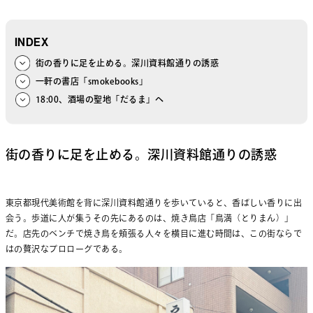
INDEX
街の香りに足を止める。深川資料館通りの誘惑
一軒の書店「smokebooks」
18:00、酒場の聖地「だるま」へ
街の香りに足を止める。深川資料館通りの誘惑
東京都現代美術館を背に深川資料館通りを歩いていると、香ばしい香りに出
会う。歩道に人が集うその先にあるのは、焼き鳥店「鳥満（とりまん）」
だ。店先のベンチで焼き鳥を頬張る人々を横目に進む時間は、この街ならで
はの贅沢なプロローグである。