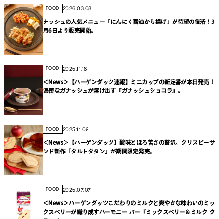
2026.03.08
FOOD
ナッシュの人気メニュー「にんにく醤油から揚げ」が待望の復活！3
月6日より販売開始。
2025.11.18
FOOD
＜News＞【ハーゲンダッツ速報】ミニカップの新定番が本日発売！
濃密なガナッシュが溶け出す『ガナッシュショコラ』。
2025.11.09
FOOD
＜News＞【ハーゲンダッツ】酸味とほろ苦さの贅沢。クリスピーサ
ンド新作「タルトタタン」が期間限定発売。
2025.07.07
FOOD
＜News＞ハーゲンダッツこだわりのミルクと爽やかな味わいのミッ
クスベリーが織り成すハーモニー バー『ミックスベリー＆ミルク ク