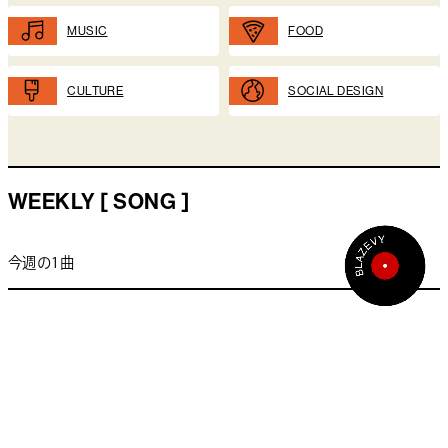
MUSIC
FOOD
CULTURE
SOCIAL DESIGN
WEEKLY [ SONG ]
今週の1曲