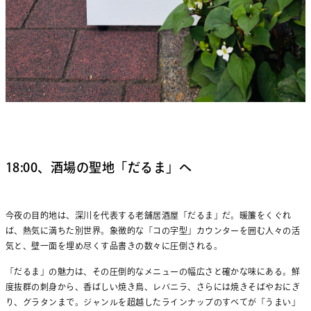
18:00、酒場の聖地「だるま」へ
今夜の目的地は、深川を代表する老舗居酒屋「だるま」だ。暖簾をくぐれ
ば、熱気に満ちた別世界。象徴的な「コの字型」カウンターを囲む人々の活
気と、壁一面を埋め尽くす品書きの数々に圧倒される。
「だるま」の魅力は、その圧倒的なメニューの幅広さと確かな味にある。鮮
度抜群の刺身から、香ばしい焼き鳥、レバニラ、さらには焼きそばやおにぎ
り、グラタンまで。ジャンルを超越したラインナップのすべてが「うまい」