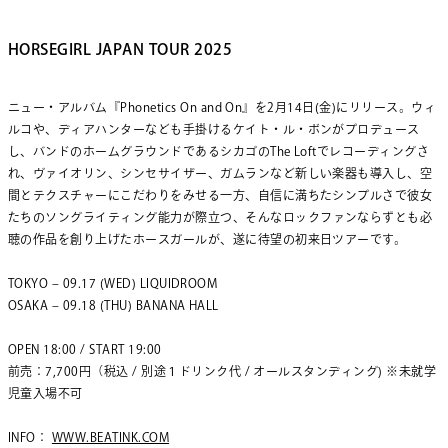
HORSEGIRL JAPAN TOUR 2025
ニュー・アルバム『Phonetics On and On』を2月14日(金)にリリース。ウィ
ルコや、
ディアハンターなども手掛けるケイト・ル・
ボンがプロデュース
し、
バンドのホームグラウンドであるシカゴのThe Loftでレコーディングさ
れ、ヴァイオリン、シンセサイザー、
ガムランなど新しい楽器も導入し、
空
間とテクスチャーにこだわりをみせる一方、
自信に満ちたシンプルさで彼女
たちのソングライティング能力が際
立つ、
そんなロックファンならずとも必
聴の作品を創り上げたホースガー
ルが、遂に待望の初来日ツアーです。
TOKYO – 09.17 (WED) LIQUIDROOM
OSAKA – 09.18 (THU) BANANA HALL
OPEN 18:00 / START 19:00
前売：7,700円（税込 / 別途１ドリンク代 / オールスタンディング) ※未就学
児童入場不可
INFO：
WWW.BEATINK.COM