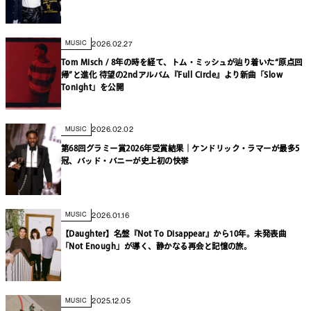
2026.02.27
MUSIC
Tom Misch / 8年の時を経て、トム・ミッシュが辿り着いた“原点回
帰”と進化 待望の2ndアルバム『Full Circle』より新曲「Slow
Tonight」を公開
2026.02.02
MUSIC
第68回グラミー賞2026年受賞結果｜ケンドリック・ラマーが最多5
冠、バッド・バニーが史上初の快挙
2026.01.16
MUSIC
【Daughter】名盤『Not To Disappear』から10年。未発表曲
「Not Enough」が導く、静かなる再会と記憶の旅。
2025.12.05
MUSIC