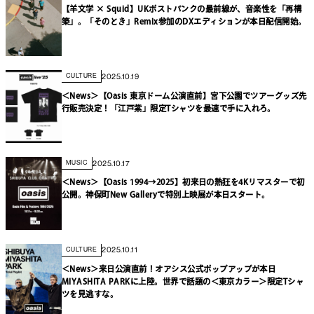
【羊文学 × Squid】UKポストパンクの最前線が、音楽性を「再構
築」。「そのとき」Remix参加のDXエディションが本日配信開始。
2025.10.19
CULTURE
＜News＞【Oasis 東京ドーム公演直前】宮下公園でツアーグッズ先
行販売決定！「江戸紫」限定Tシャツを最速で手に入れろ。
2025.10.17
MUSIC
＜News＞【Oasis 1994→2025】初来日の熱狂を4Kリマスターで初
公開。神保町New Galleryで特別上映展が本日スタート。
2025.10.11
CULTURE
＜News＞来日公演直前！オアシス公式ポップアップが本日
MIYASHITA PARKに上陸。世界で話題の＜東京カラー＞限定Tシャ
ツを見逃すな。