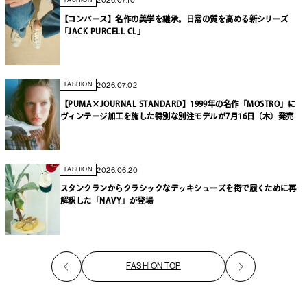
2026.07.10
【コンバース】名作の美学を継承。日常の質を高める新シリーズ
「JACK PURCELL CL」
2026.07.02
FASHION
【PUMA×JOURNAL STANDARD】1999年の名作「MOSTRO」に
ヴィンテージ加工を施した特別な別注モデルが7月16日（木）発売
2026.06.20
FASHION
スタンクランからクラシックなデッキシューズを街で履くために再
解釈した「NAVY」が登場
FASHION TOP