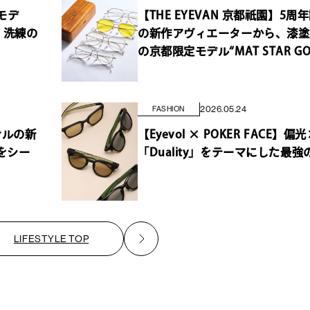
モデ
【THE EYEVAN 京都祇園】5周年記
、洗練の
の新作アヴィエーターから、漆塗
の京都限定モデル“MAT STAR G
2026.05.24
FASHION
ジナルの新
【Eyevol × POKER FACE
街をシー
「Duality」をテーマにした最
LIFESTYLE TOP