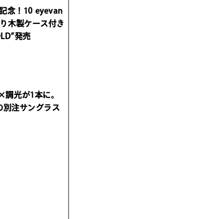
念！10 eyevan
り木製ケース付き
OLD”発売
】偏光×調光が1本に。
強の別注サングラス