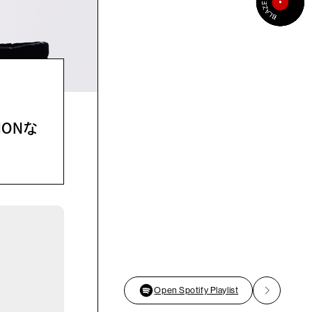
IONな
Open Spotify Playlist