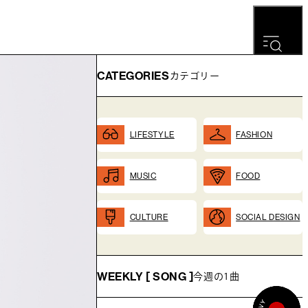
CATEGORIES
カテゴリー
LIFESTYLE
FASHION
MUSIC
FOOD
CULTURE
SOCIAL DESIGN
WEEKLY [ SONG ]
今週の1曲