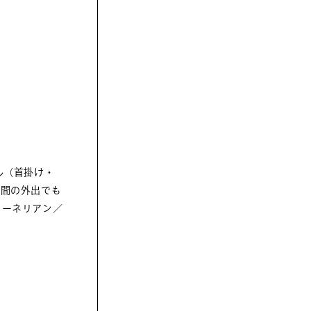
ル（首掛け・
時間の外出でも
カーネリアン／