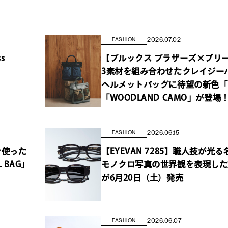
2026.07.02
FASHION
s
【ブルックス ブラザーズ×ブリ
3素材を組み合わせたクレイジー
ヘルメットバッグに待望の新色「N
「WOODLAND CAMO」が登場
2026.06.15
FASHION
を使った
【EYEVAN 7285】職人技が光る
 BAG」
モノクロ写真の世界観を表現した
が6月20日（土）発売
2026.06.07
FASHION