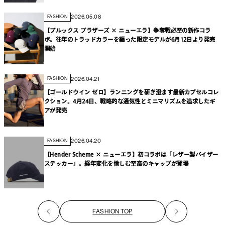
2026.05.08
FASHION
【ブルックス ブラザーズ × ニューエラ】争奪戦必至の新作コラ
ボ。往年のトラッドカラーを纏った限定モデルが6月12日より発売
開始
2026.04.21
FASHION
【ゴールドウイン ゼロ】ランニングを研ぎ澄ます最新カプセルコレ
クション。4月24日、戦略的な通気性とミニマリズムを追求したギ
アが発売
2026.04.20
FASHION
【Hender Scheme × ニューエラ】初コラボは「レザー製バイザー
ステッカー」。経年変化を愉しむ至高のキャップが登場
FASHION TOP