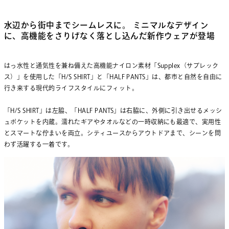
水辺から街中までシームレスに。 ミニマルなデザイン
に、高機能をさりげなく落とし込んだ新作ウェアが登場
はっ水性と通気性を兼ね備えた高機能ナイロン素材「Supplex（サプレック
ス）」を使用した「H/S SHIRT」と「HALF PANTS」は、都市と自然を自由に
行き来する現代的ライフスタイルにフィット。
「H/S SHIRT」は左脇、「HALF PANTS」は右脇に、外側に引き出せるメッシ
ュポケットを内蔵。濡れたギアやタオルなどの一時収納にも最適で、実用性
とスマートな佇まいを両立。シティユースからアウトドアまで、シーンを問
わず活躍する一着です。