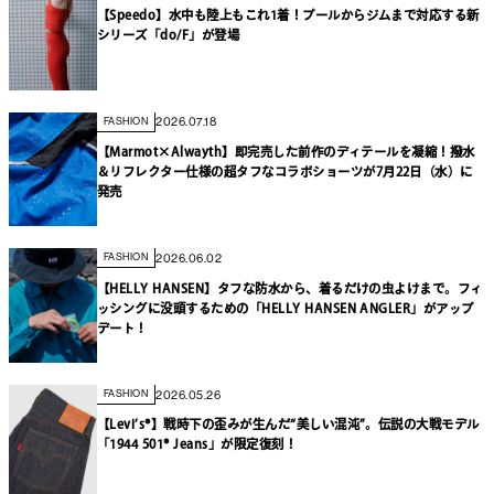
【Speedo】水中も陸上もこれ1着！プールからジムまで対応する新
シリーズ「do/F」が登場
2026.07.18
FASHION
【Marmot×Alwayth】即完売した前作のディテールを凝縮！撥水
＆リフレクター仕様の超タフなコラボショーツが7月22日（水）に
発売
2026.06.02
FASHION
【HELLY HANSEN】タフな防水から、着るだけの虫よけまで。フィ
ッシングに没頭するための「HELLY HANSEN ANGLER」がアップ
デート！
2026.05.26
FASHION
【Levi’s®】戦時下の歪みが生んだ“美しい混沌”。伝説の大戦モデル
「1944 501® Jeans」が限定復刻！