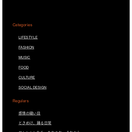
Categories
LIFESTYLE
FASHION
MUSIC
FOOD
CULTURE
SOCIAL DESIGN
Regulars
感情の縫い目
ときめけ、踊る日常