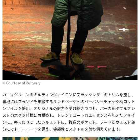
© Courtesy of Burberry
カーキグリーンのキルティングナイロンにブラックレザーのトリムを施し、
裏地にはブランドを象徴するサンドベージュのバーバリーチェック柄コット
ンツイルを採用。オリジナルの魅力を受け継ぎつつも、パーカをダブルブレ
ストのボタン仕様に再構築し、トレンチコートのエッセンスを加えたデザイ
ンに。ゆったりとしたシルエットに、複数のポケット、フードとウエスト部
分にはドローコードを備え、機能性とスタイルを兼ね備えています。