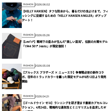
2026.06.02
FASHION
【HELLY HANSEN】タフな防水から、着るだけの虫よけまで。フィ
ッシングに没頭するための「HELLY HANSEN ANGLER」がアップ
デート！
2026.05.26
FASHION
【Levi’s®】戦時下の歪みが生んだ“美しい混沌”。伝説の大戦モデル
「1944 501® Jeans」が限定復刻！
2026.05.08
FASHION
【ブルックス ブラザーズ × ニューエラ】争奪戦必至の新作コラ
ボ。往年のトラッドカラーを纏った限定モデルが6月12日より発売
開始
2026.04.21
FASHION
【ゴールドウイン ゼロ】ランニングを研ぎ澄ます最新カプセルコレ
クション。4月24日、戦略的な通気性とミニマリズムを追求したギ