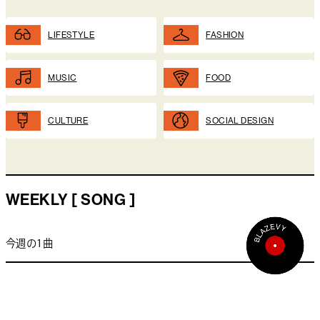
LIFESTYLE
FASHION
MUSIC
FOOD
CULTURE
SOCIAL DESIGN
WEEKLY [ SONG ]
今週の1曲