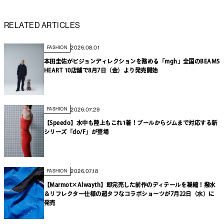
RELATED ARTICLES
2026.08.01
FASHION
本田圭佑がビジョンディレクションを務める「mgh」全国のBEAMS
HEART 10店舗で8月7日（金）より発売開始
2026.07.29
FASHION
【Speedo】水中も陸上もこれ1着！プールからジムまで対応する新
シリーズ「do/F」が登場
2026.07.18
FASHION
【Marmot×Alwayth】即完売した前作のディテールを凝縮！撥水
＆リフレクター仕様の超タフなコラボショーツが7月22日（水）に
発売