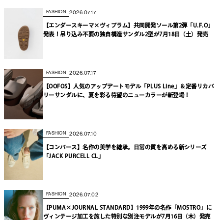
2026.07.17
FASHION
【エンダースキーマ×ヴィブラム】共同開発ソール第2弾「U.F.O」
発表！吊り込み不要の独自構造サンダル2型が7月18日（土）発売
2026.07.17
FASHION
【OOFOS】人気のアップデートモデル「PLUS Line」＆定番リカバ
リーサンダルに、夏を彩る待望のニューカラーが新登場！
2026.07.10
FASHION
【コンバース】名作の美学を継承。日常の質を高める新シリーズ
「JACK PURCELL CL」
2026.07.02
FASHION
【PUMA×JOURNAL STANDARD】1999年の名作「MOSTRO」に
ヴィンテージ加工を施した特別な別注モデルが7月16日（木）発売