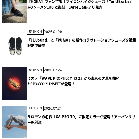
【HOKA】ファン待望！アイコンハイクシューズ「Tor Ultra Lo」
が3シーズンぶりに復刻。8月14日(金)より発売
2026.07.29
FASHION
「JJJJound」と「PUMA」の新作コラボレーションシューズを数量
限定で発売
2026.07.24
FASHION
ミズノ「WAVE PROPHECY 13.2」から東京の夕景を描い
た“TOKYO SUNSET”が登場！
2026.07.21
FASHION
サロモンの名作「XA PRO 3D」に限定カラーが登場！アーバンリサ
ーチ別注