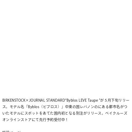
BIRKENSTOCK×JOURNAL STANDARD“Byblos LEVE Taupe ”が５月下旬リリー
ス。モデル名「Byblos（ビブロス）」中東の国レバノンのにある都市名がつ
いたモデルにスポットをあてた国内初となる別注がリリース。ベイクルーズ
オンラインストアにて先行予約受付中！