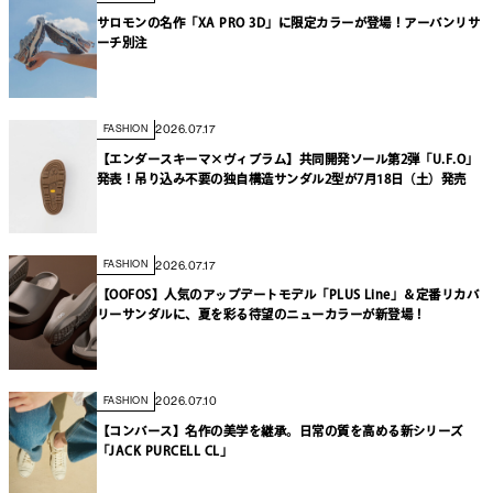
サロモンの名作「XA PRO 3D」に限定カラーが登場！アーバンリサ
ーチ別注
2026.07.17
FASHION
【エンダースキーマ×ヴィブラム】共同開発ソール第2弾「U.F.O」
発表！吊り込み不要の独自構造サンダル2型が7月18日（土）発売
2026.07.17
FASHION
【OOFOS】人気のアップデートモデル「PLUS Line」＆定番リカバ
リーサンダルに、夏を彩る待望のニューカラーが新登場！
2026.07.10
FASHION
【コンバース】名作の美学を継承。日常の質を高める新シリーズ
「JACK PURCELL CL」